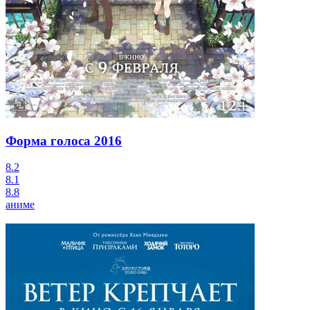
Форма голоса
2016
8.2
8.1
8.8
аниме