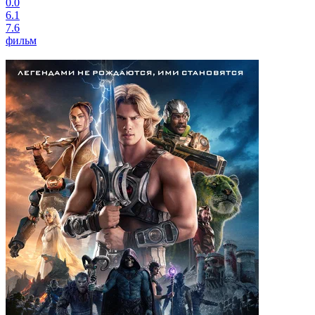
0.0
6.1
7.6
фильм