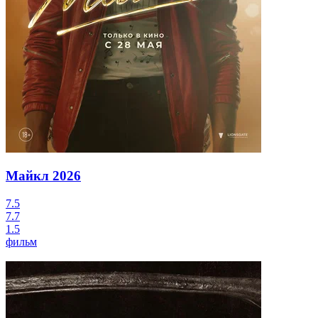
Майкл
2026
7.5
7.7
1.5
фильм