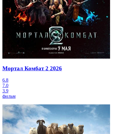
Мортал Комбат 2
2026
6.8
7.0
3.9
фильм