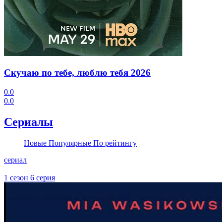
Скучаю по тебе, люблю тебя
2026
0.0
0.0
Сериалы
Новые
Популярные
По рейтингу
сериал
1 сезон 6 серия