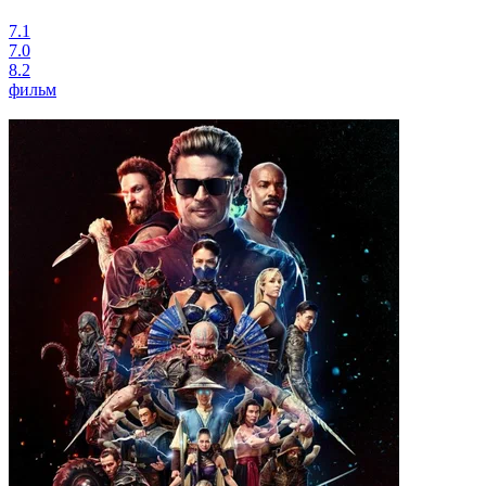
7.1
7.0
8.2
фильм