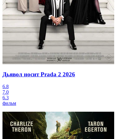
Дьявол носит Prada 2
2026
6.8
7.0
6.3
фильм