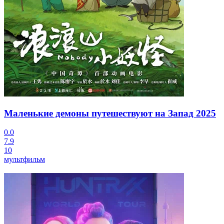
Маленькие демоны путешествуют на Запад
2025
0.0
7.9
10
мультфильм