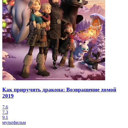
Как приручить дракона: Возвращение домой
2019
7.6
7.3
9.1
мультфильм