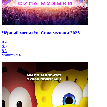
Чёрный мотылёк. Сила музыки
2025
8.9
0.0
8.8
мультфильм