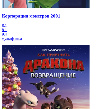
Корпорация монстров
2001
8.1
8.1
9.4
мультфильм