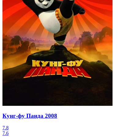
Кунг-фу Панда
2008
7.8
7.6