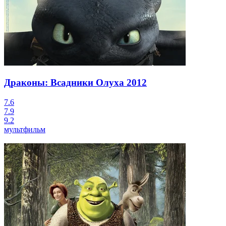
Драконы: Всадники Олуха
2012
7.6
7.9
9.2
мультфильм