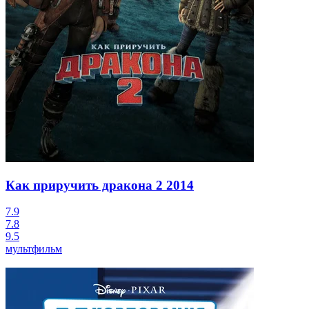
Как приручить дракона 2
2014
7.9
7.8
9.5
мультфильм