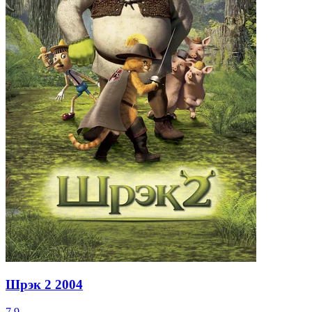
Шрэк 2
2004
7.9