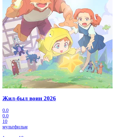
Жил-был воин
2026
0.0
0.0
10
мультфильм