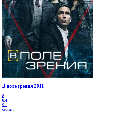
В поле зрения
2011
8
8.4
9.1
сериал