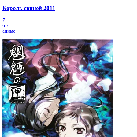
Король свиней
2011
7
6.7
аниме