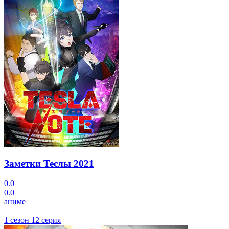
Заметки Теслы
2021
0.0
0.0
аниме
1 сезон 12 серия