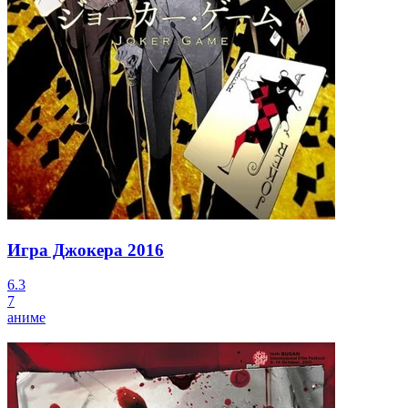
Игра Джокера
2016
6.3
7
аниме