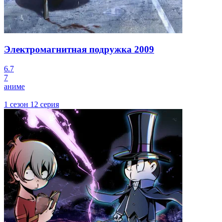
Электромагнитная подружка
2009
6.7
7
аниме
1 сезон 12 серия