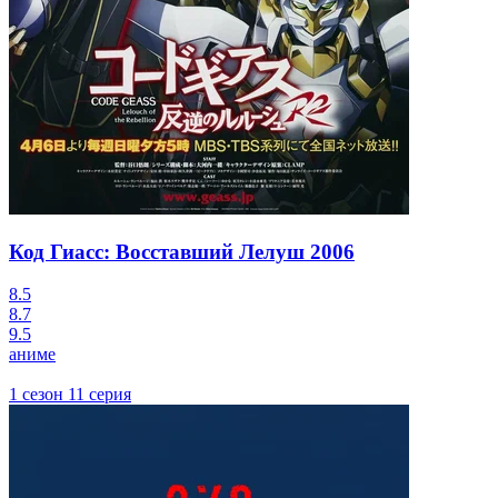
Код Гиасс: Восставший Лелуш
2006
8.5
8.7
9.5
аниме
1 сезон 11 серия