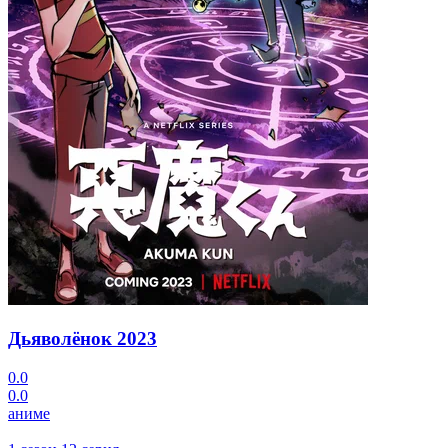
Дьяволёнок
2023
0.0
0.0
аниме