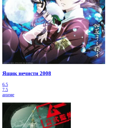
Ящик нечисти
2008
6.5
7.5
аниме