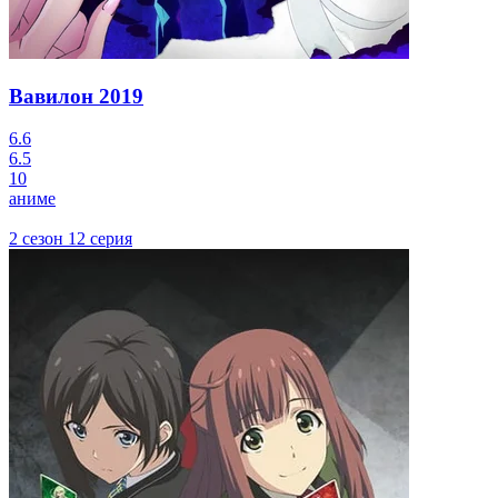
Вавилон
2019
6.6
6.5
10
аниме
2 сезон 12 серия