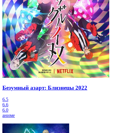
Безумный азарт: Близнецы
2022
6.5
6.6
6.0
аниме