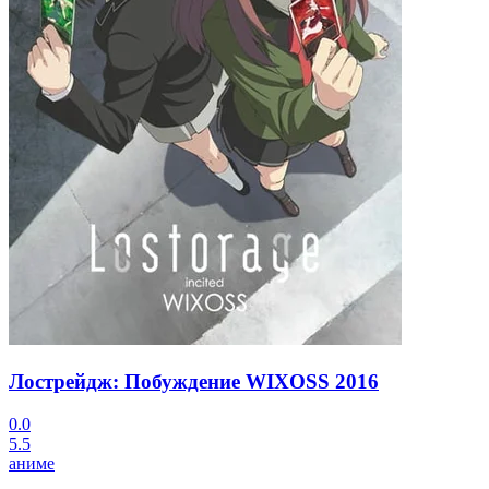
Лострейдж: Побуждение WIXOSS
2016
0.0
5.5
аниме