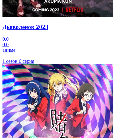
Дьяволёнок
2023
0.0
0.0
аниме
1 сезон 6 серия