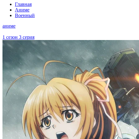
Главная
Аниме
Военный
аниме
1 сезон 3 серия