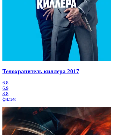
Телохранитель киллера
2017
6.8
6.9
8.8
фильм