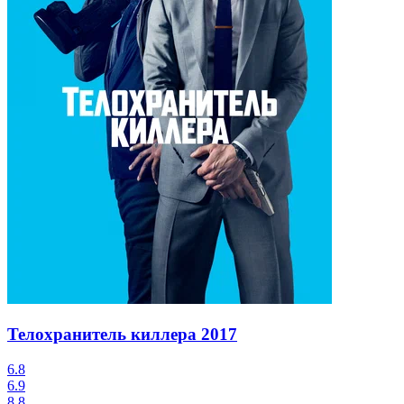
Телохранитель киллера
2017
6.8
6.9
8.8