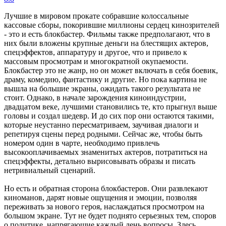
Лучшие в мировом прокате собравшие колоссальные
кассовые сборы, покорившие миллионы сердец кинозрителей
- это и есть блокбастер. Фильмы также предполагают, что в
них были вложены крупные деньги на блестящих актеров,
спецэффектов, аппаратуру и другое, что и привело к
массовым просмотрам и многократной окупаемости.
Блокбастер это не жанр, но он может включать в себя боевик,
драму, комедию, фантастику и другие. Но пока картина не
вышла на большие экраны, ожидать такого результата не
стоит. Однако, в начале зарождения киноиндустрии,
двадцатом веке, лучшими становились те, кто прыгнул выше
головы и создал шедевр. И до сих пор они остаются такими,
которые неустанно пересматриваем, заучивая диалоги и
репетируя сцены перед родными. Сейчас же, чтобы быть
номером один в чарте, необходимо привлечь
высокооплачиваемых знаменитых актеров, потратиться на
спецэффекты, детально вырисовывать образы и писать
нетривиальный сценарий.
Но есть и обратная сторона блокбастеров. Они развлекают
киноманов, дарят новые ощущения и эмоции, позволяя
переживать за нового героя, наслаждаться просмотром на
большом экране. Тут не будет поднято серьезных тем, споров
о политике, напрягающие каждый день вопросы. Здесь