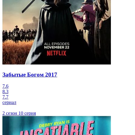
Забытые Богом
2017
7.6
8.3
7.7
сериал
2 сезон 10 серия