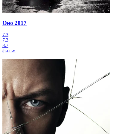
Оно
2017
7.3
7.3
8.7
фильм