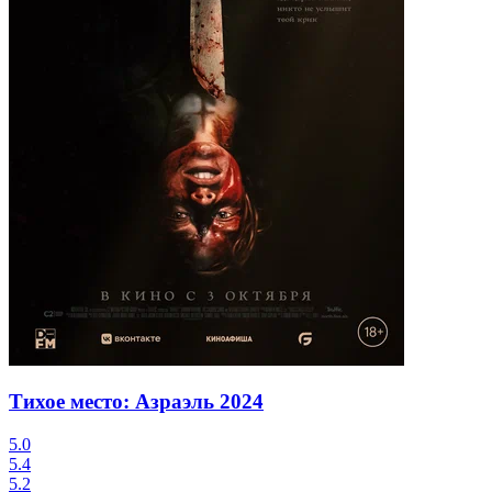
Тихое место: Азраэль
2024
5.0
5.4
5.2