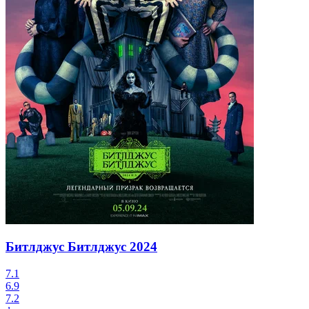
Битлджус Битлджус
2024
7.1
6.9
7.2