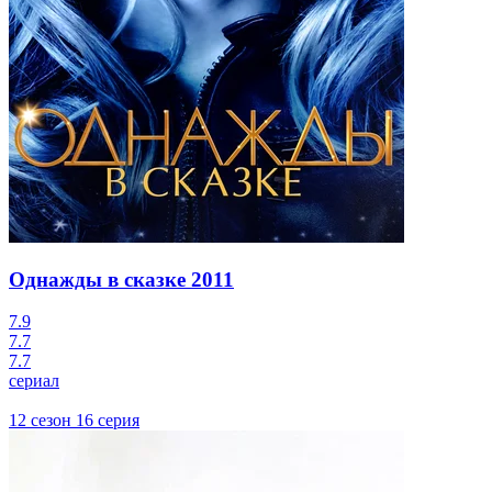
Однажды в сказке
2011
7.9
7.7
7.7
сериал
12 сезон 16 серия