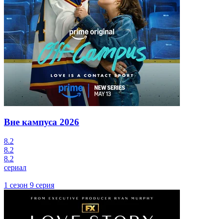
Вне кампуса
2026
8.2
8.2
8.2
сериал
1 сезон 9 серия