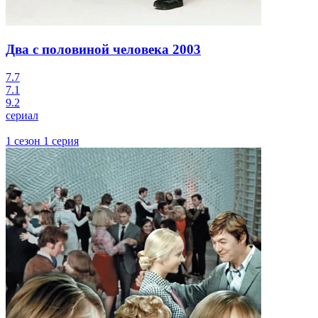
Два с половиной человека
2003
7.7
7.1
9.2
сериал
1 сезон 1 серия