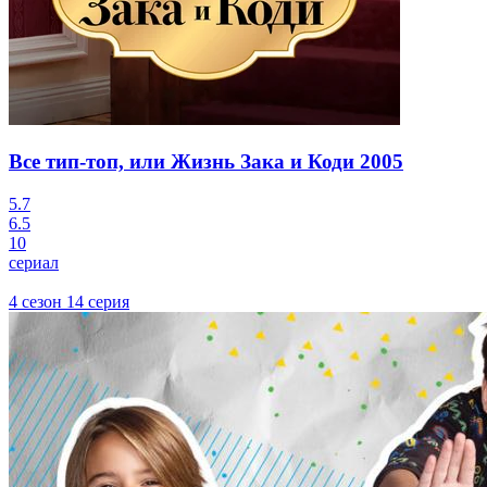
Все тип-топ, или Жизнь Зака и Коди
2005
5.7
6.5
10
сериал
4 сезон 14 серия