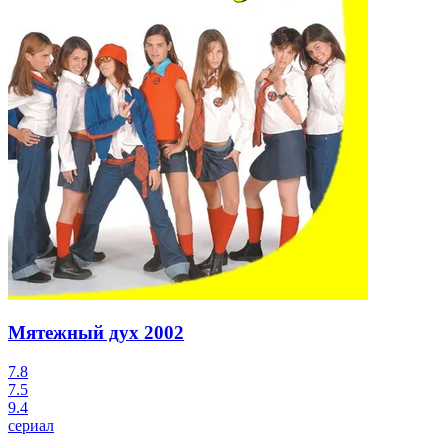
Мятежный дух
2002
7.8
7.5
9.4
сериал