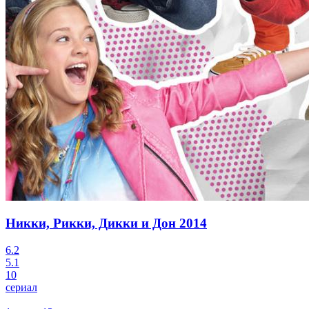
Никки, Рикки, Дикки и Дон
2014
6.2
5.1
10
сериал