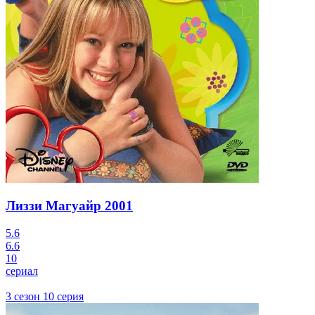
Лиззи Магуайр
2001
5.6
6.6
10
сериал
3 сезон 10 серия