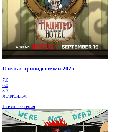
Отель с привидениями
2025
7.6
0.0
8.5
мультфильм
1 сезон 10 серия