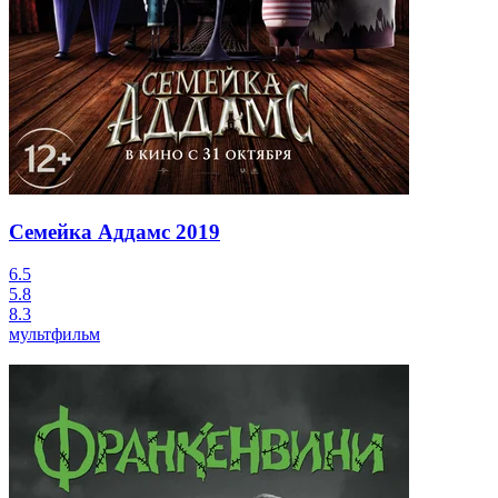
Семейка Аддамс
2019
6.5
5.8
8.3
мультфильм