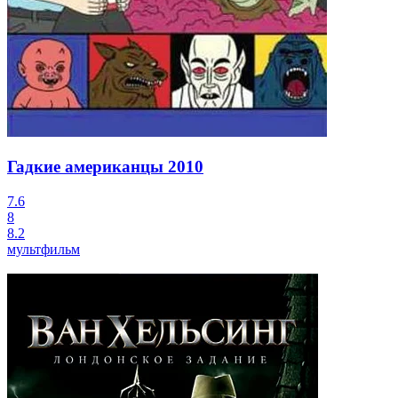
Гадкие американцы
2010
7.6
8
8.2
мультфильм