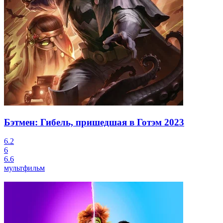
Бэтмен: Гибель, пришедшая в Готэм
2023
6.2
6
6.6
мультфильм