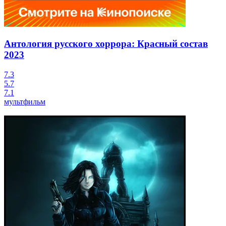
Антология русского хоррора: Красный состав
2023
7.3
5.7
7.1
мультфильм