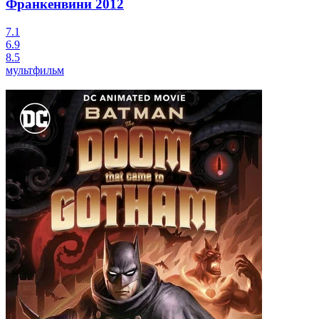
Франкенвини
2012
7.1
6.9
8.5
мультфильм