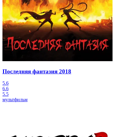
Последняя фантазия
2018
5.6
6.6
5.5
мультфильм