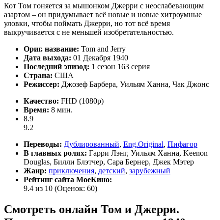
Кот Том гоняется за мышонком Джерри с неослабевающим
азартом – он придумывает всё новые и новые хитроумные
уловки, чтобы поймать Джерри, но тот всё время
выкручивается с не меньшей изобретательностью.
Ориг. название:
Tom and Jerry
Дата выхода:
01 Декабря 1940
Последний эпизод:
1 сезон 163 серия
Страна:
США
Режиссер:
Джозеф Барбера, Уильям Ханна, Чак Джонс
Качество:
FHD (1080p)
Время:
8 мин.
8.9
9.2
Переводы:
Дублированный
,
Eng.Original
,
Пифагор
В главных ролях:
Гарри Лэнг, Уильям Ханна, Keenon
Douglas, Билли Блэтчер, Сара Бернер, Джек Мэтер
Жанр:
приключения
,
детский
,
зарубежный
Рейтинг сайта МоеКино:
9.4 из 10
(Оценок:
60
)
Смотреть онлайн Том и Джерри.