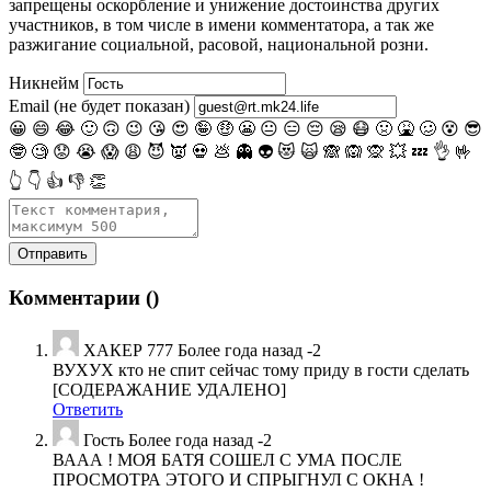
запрещены оскорбление и унижение достоинства других
участников, в том числе в имени комментатора, а так же
разжигание социальной, расовой, национальной розни.
Никнейм
Email (не будет показан)
😀
😄
😂
🙂
🙃
😉
😘
😍
🤪
🤑
😬
😐
😑
😔
😪
😷
🤢
🤮
🥴
😵
😎
🤓
🧐
😟
😭
😱
😩
😈
👿
💀
💩
👻
👽
😻
🙀
🙈
🙉
🙊
💥
💤
👌
🤟
👆
👇
👍
👎
👏
Комментарии (
)
ХАКЕР 777
Более года назад
-2
ВУХУХ кто не спит сейчас тому приду в гости сделать
[СОДЕРАЖАНИЕ УДАЛЕНО]
Ответить
Гость
Более года назад
-2
ВААА ! МОЯ БАТЯ СОШЕЛ С УМА ПОСЛЕ
ПРОСМОТРА ЭТОГО И СПРЫГНУЛ С ОКНА !