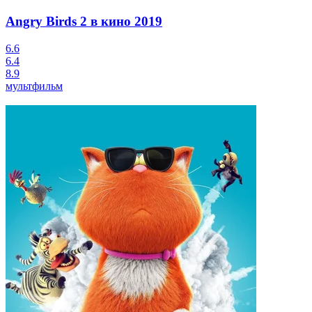
Angry Birds 2 в кино
2019
6.6
6.4
8.9
мультфильм