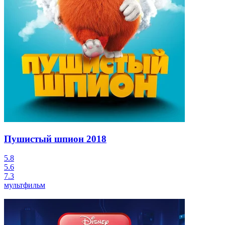
Пушистый шпион
2018
5.8
5.6
7.3
мультфильм