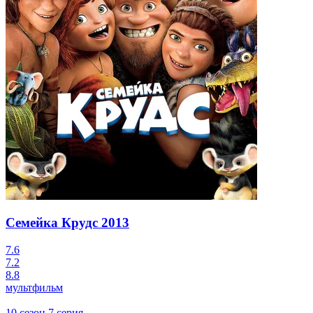
Семейка Крудс
2013
7.6
7.2
8.8
мультфильм
10 сезон 7 серия