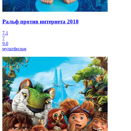
Ральф против интернета
2018
7.1
7
9.0
мультфильм