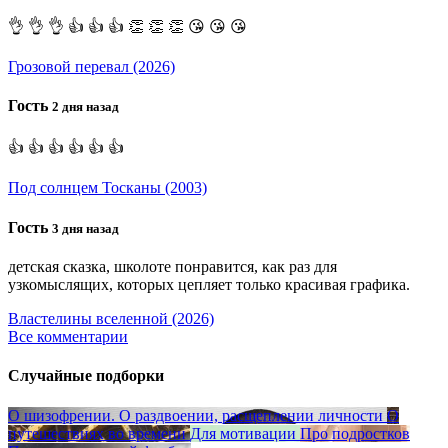
👌 👌 👌 👍 👍 👍 👏 👏 👏 😘 😘 😘
Грозовой перевал (2026)
Гость
2 дня назад
👍 👍 👍 👍 👍 👍
Под солнцем Тосканы (2003)
Гость
3 дня назад
детская сказка, школоте понравится, как раз для
узкомыслящих, которых цепляет только красивая графика.
Властелины вселенной (2026)
Все комментарии
Случайные подборки
О шизофрении. О раздвоении, расщеплении личности
О
путешествиях во времени
Для мотивации
Про подростков