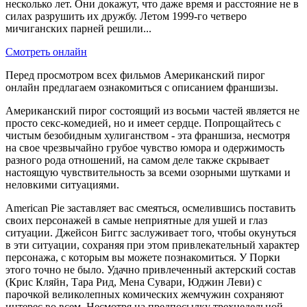
несколько лет. Они докажут, что даже время и расстояние не в
силах разрушить их дружбу. Летом 1999-го четверо
мичиганских парней решили...
Смотреть онлайн
Перед просмотром всех фильмов Американский пирог
онлайн предлагаем ознакомиться с описанием франшизы.
Американский пирог состоящий из восьми частей является не
просто секс-комедией, но и имеет сердце. Попрощайтесь с
чистым безобидным хулиганством - эта франшиза, несмотря
на свое чрезвычайно грубое чувство юмора и одержимость
разного рода отношений, на самом деле также скрывает
настоящую чувствительность за всеми озорными шутками и
неловкими ситуациями.
American Pie заставляет вас смеяться, осмелившись поставить
своих персонажей в самые неприятные для ушей и глаз
ситуации. Джейсон Биггс заслуживает того, чтобы окунуться
в эти ситуации, сохраняя при этом привлекательный характер
персонажа, с которым вы можете познакомиться. У Порки
этого точно не было. Удачно привлеченный актерский состав
(Крис Кляйн, Тара Рид, Мена Сувари, Юджин Леви) с
парочкой великолепных комических жемчужин сохраняют
интерес во всем. Несмотря на предпосылку трехнедельной