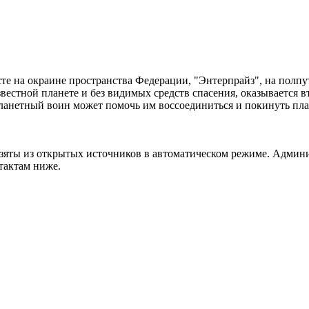
те на окраине пространства Федерации, "Энтерпрайз", на полп
естной планете и без видимых средств спасения, оказывается в
нетный воин может помочь им воссоединиться и покинуть плане
взяты из открытых источников в автоматическом режиме. Админ
тактам ниже.