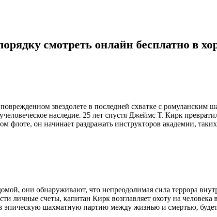
 порядку смотреть онлайн бесплатно в х
м поврежденном звездолете в последней схватке с ромуланским 
лучеловеческое наследие. 25 лет спустя Джеймс Т. Кирк преврат
м флоте, он начинает раздражать инструкторов академии, таких 
мой, они обнаруживают, что непреодолимая сила террора внутри
сти личные счеты, капитан Кирк возглавляет охоту на человека 
 в эпическую шахматную партию между жизнью и смертью, будет