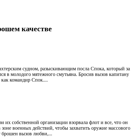
орошем качестве
шахтерским судном, разыскивающим посла Спока, который за
ился в молодого мятежного смутьяна. Бросив вызов капитану
как командир Спок....
 их собственной организации взорвала флот и все, что он
в зоне военных действий, чтобы захватить оружие массового
 брошен вызов любви,...