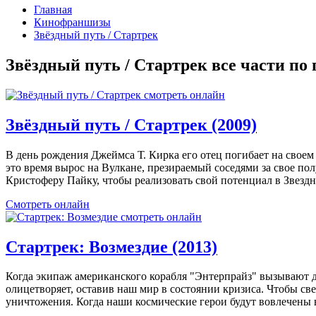
Главная
Кинофраншизы
Звёздный путь / Стартрек
Звёздный путь / Стартрек все части по
Звёздный путь / Стартрек (2009)
В день рождения Джеймса Т. Кирка его отец погибает на свое
это время вырос на Вулкане, презираемый соседями за свое по
Кристоферу Пайку, чтобы реализовать свой потенциал в Звездно
Смотреть онлайн
Стартрек: Возмездие (2013)
Когда экипаж американского корабля "Энтерпрайз" вызывают до
олицетворяет, оставив наш мир в состоянии кризиса. Чтобы све
уничтожения. Когда наши космические герои будут вовлечены