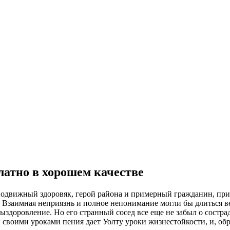
платно в хорошем качестве
подвижный здоровяк, герой района и примерный гражданин, пр
 Взаимная неприязнь и полное непонимание могли бы длиться ве
выздоровление. Но его странный сосед все еще не забыл о состр
своими уроками пения дает Уолту уроки жизнестойкости, и, обре