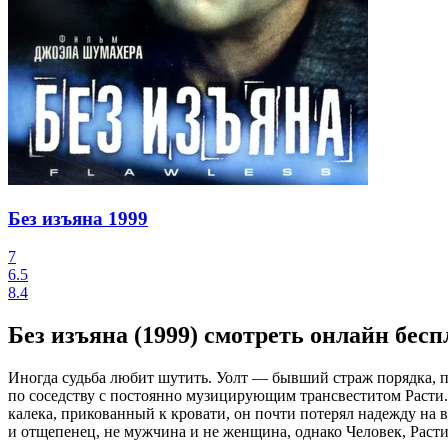
Без изъяна
1999
7
6.5
8.4
Без изъяна (1999) смотреть онлайн бес
Иногда судьба любит шутить. Уолт — бывший страж порядка, 
по соседству с постоянно музицирующим трансвеститом Расти.
калека, прикованный к кровати, он почти потерял надежду на 
и отщепенец, не мужчина и не женщина, однако Человек, Расти 