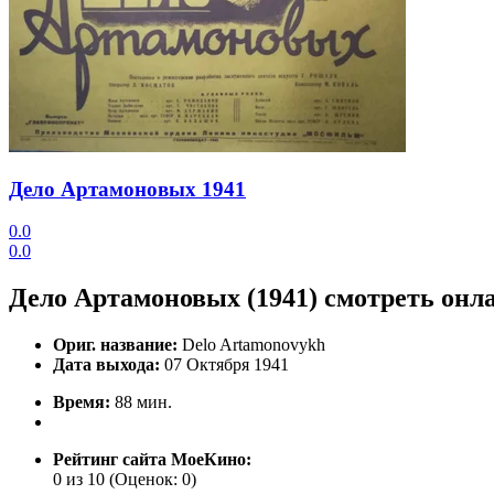
Дело Артамоновых
1941
0.0
0.0
Дело Артамоновых (1941) смотреть онл
Ориг. название:
Delo Artamonovykh
Дата выхода:
07 Октября 1941
Время:
88 мин.
Рейтинг сайта МоеКино:
0 из 10
(Оценок:
0
)