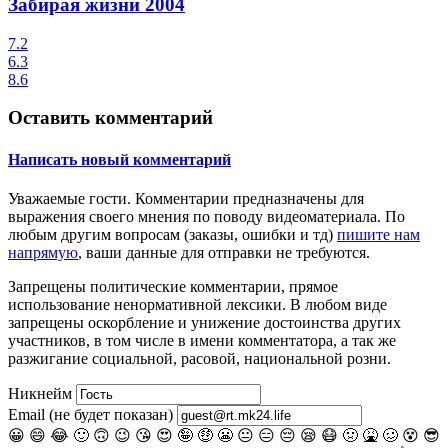
Забирая жизни
2004
7.2
6.3
8.6
Оставить комментарий
Написать новый комментарий
Уважаемые гости.
Комментарии предназначены для
выражения своего мнения по поводу видеоматериала. По
любым другим вопросам (заказы, ошибки и тд)
пишите нам
напрямую
, ваши данные для отправки не требуются.
Запрещены
политические комментарии
, прямое
использование ненормативной лексики. В любом виде
запрещены оскорбление и унижение достоинства других
участников, в том числе в имени комментатора, а так же
разжигание социальной, расовой, национальной розни.
Никнейм
Email (не будет показан)
😀
😄
😂
🙂
🙃
😉
😘
😍
🤪
🤑
😬
😐
😑
😔
😪
😷
🤢
🤮
🥴
😵
😎