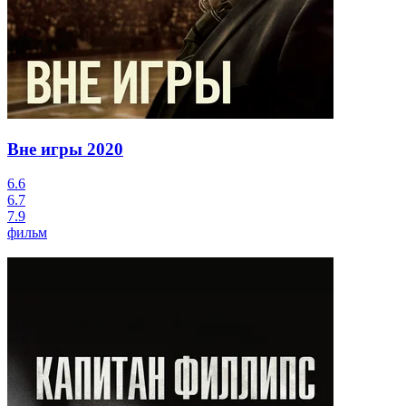
Вне игры
2020
6.6
6.7
7.9
фильм