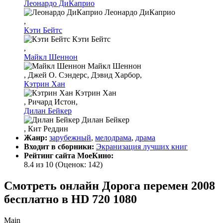
Леонардо ДиКаприо
Леонардо ДиКаприо
,
Кэти Бейтс
Кэти Бейтс
,
Майкл Шеннон
Майкл Шеннон
, Джей О. Сэндерс, Дэвид Харбор,
Кэтрин Хан
Кэтрин Хан
, Ричард Истон,
Дилан Бейкер
Дилан Бейкер
, Кит Реддин
Жанр:
зарубежный
,
мелодрама
,
драма
Входит в сборники:
Экранизация лучших книг
Рейтинг сайта МоеКино:
8.4 из 10
(Оценок:
142
)
Смотреть онлайн Дорога перемен 2008
бесплатно в HD 720 1080
Main