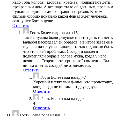
надо : оба молоды, здоровы, красивы, подрастают дети,
прекрасный дом. А все паре стало обыденным, пресным
- уныние, один из самых страшных грехов. В этом
фильме хорошо показано какой финал ждет человека,
если у нет Бога в душе.
Ответить
Гость
Более года назад
+15
Так не нужны были девушке ни этот дом, ни дети.
Балабол насоздавал ей образов, а в итоге завез ее в
глушь и начал уговаривать, что так и должно быть,
что это с ней проблемы. Соседи и коллеги
подкрепляли образ в голове мужа, когда у него
появилось "горчичное зернышко" сомнения. Вы
ничем от этих соседей не отличаетесь.
Ответить
Гость
Более года назад
+7
Хороший и тяжелый фильм, что происходит,
когда люди не понимают друг друга
Ответить
Гость
Более года назад
0
4
Ответить
Гость
Более года назад
+3