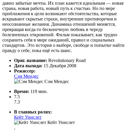
давно забытые мечты. Их план кажется идеальным — новая
страна, новая работа, новый путь к счастью. Но по мере
приближения к цели возникают обстоятельства, которые
вскрывают скрытые страхи, внутренние противоречия и
неосознанные желания. Динамика отношений меняется,
превращая когда-то бесконечную любовь в череду
болезненных откровений. Фильм показывает, как трудно
сохранить себя в мире ожиданий, правил и социальных
стандартов. Это история о выборе, свободе и попытке найти
правду о себе, пока ещё есть шанс.
Ориг. название:
Revolutionary Road
Дата выхода:
15 Декабря 2008
Режиссер:
Сэм Мендес
Сэм Мендес
Время:
119 мин.
7.5
7.3
В главных ролях:
Кейт Уинслет
Кейт Уинслет
,