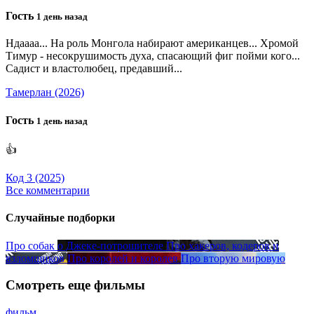
Гость
1 день назад
Ндаааа... На роль Монгола набирают американцев... Хромой
Тимур - несокрушимость духа, спасающий фиг пойми кого...
Садист и властолюбец, предавший...
Тамерлан (2026)
Гость
1 день назад
👍
Код 3 (2025)
Все комментарии
Случайные подборки
Про собак
о Джеке-потрошителе
Про хакеров, кодеров и
взломщиков
Про королей и королев
Про вторую мировую
Смотреть еще фильмы
фильм