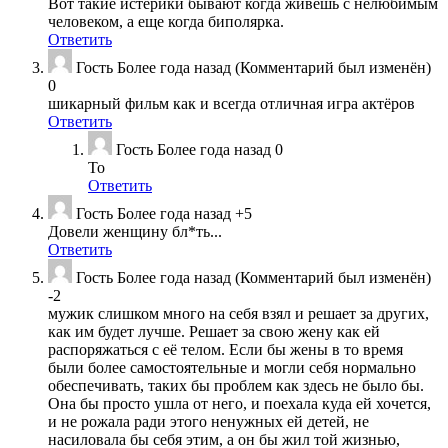
Вот такие истерики бывают когда живешь с нелюбимым
человеком, а еще когда биполярка.
Ответить
Гость
Более года назад
(Комментарий был изменён)
0
шикарный фильм как и всегда отличная игра актёров
Ответить
Гость
Более года назад
0
То
Ответить
Гость
Более года назад
+5
Довели женщину бл*ть...
Ответить
Гость
Более года назад
(Комментарий был изменён)
-2
мужик слишком много на себя взял и решает за других,
как им будет лучше. Решает за свою жену как ей
распоряжаться с её телом. Если бы жены в то время
были более самостоятельные и могли себя нормально
обеспечивать, таких бы проблем как здесь не было бы.
Она бы просто ушла от него, и поехала куда ей хочется,
и не рожала ради этого ненужных ей детей, не
насиловала бы себя этим, а он бы жил той жизнью,