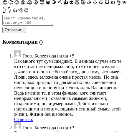
🤓
🧐
😟
😭
😱
😩
😈
👿
💀
💩
👻
👽
😻
🙀
🙈
🙉
🙊
💥
💤
👌
🤟
👆
👇
👍
👎
👏
Комментарии (
)
Гость
Более года назад
+5
Как много тут сумасшедших. В данном случае это те,
кто считает ее ненормальной, то что в нее вселился
дьявол и что она не была благодарна тому, что имеет.
Люди, здесь заложена очень простая мысль. Но она
настолько проста, что для многих она совершенно
неочевидна и непонятна. Очень жаль Вас искренне.
Ведь именно те, в этом фильме, кого считают
ненормальными - оказались самыми живыми,
искренними, нелицемерными. Действительно
настоящими и понимающими истинный смысл этой
жизни. Жизни без шаблонов.
Ответить
Гость
Более года назад
+3