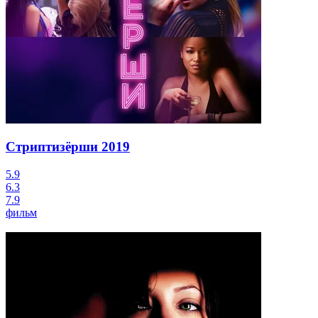
Стриптизёрши
2019
5.9
6.3
7.9
фильм