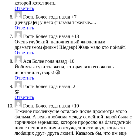
которой хотел жить.
Ответить
Гость
Более года назад
+7
[цензура]ец у него фильмы тяжёлые.....
Ответить
Гость
Более года назад
+13
Очень глубокий, наполненный жизненным
драматизмом фильм! Шедевр! Жаль мало кто поймёт!
Ответить
Ася
Более года назад
-10
Йобнутая сука эта жена, которая всю его жизнь
испоганила ,тварь! 😩
Ответить
Гость
Более года назад
-2
💩
Ответить
Гость
Более года назад
+10
Тяжелое послевкусие осталось после просмотра этого
фильма. А ведь проблема между семейной парой была с
горчичное зернышко, которое проросло на благодатной
почве непонимания и отчужденности двух, когда- то
любящих друг- друга людей. Казалось бы, что им ещё