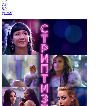
7.6
7.8
8.9
фильм