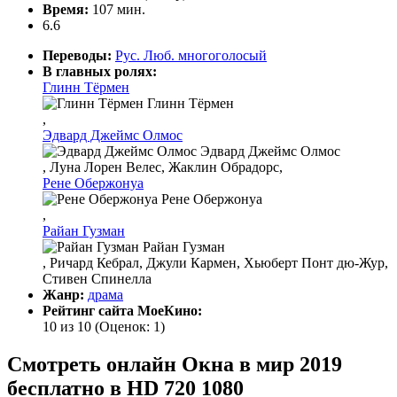
Время:
107 мин.
6.6
Переводы:
Рус. Люб. многоголосый
В главных ролях:
Глинн Тёрмен
Глинн Тёрмен
,
Эдвард Джеймс Олмос
Эдвард Джеймс Олмос
, Луна Лорен Велес, Жаклин Обрадорс,
Рене Обержонуа
Рене Обержонуа
,
Райан Гузман
Райан Гузман
, Ричард Кебрал, Джули Кармен, Хьюберт Понт дю-Жур,
Стивен Спинелла
Жанр:
драма
Рейтинг сайта МоеКино:
10 из 10
(Оценок:
1
)
Смотреть онлайн Окна в мир 2019
бесплатно в HD 720 1080