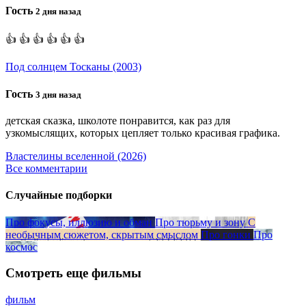
Гость
2 дня назад
👍 👍 👍 👍 👍 👍
Под солнцем Тосканы (2003)
Гость
3 дня назад
детская сказка, школоте понравится, как раз для
узкомыслящих, которых цепляет только красивая графика.
Властелины вселенной (2026)
Все комментарии
Случайные подборки
Про фокусы, иллюзию и обман
Про тюрьму и зону
С
необычным сюжетом, скрытым смыслом
Про гонки
Про
космос
Смотреть еще фильмы
фильм