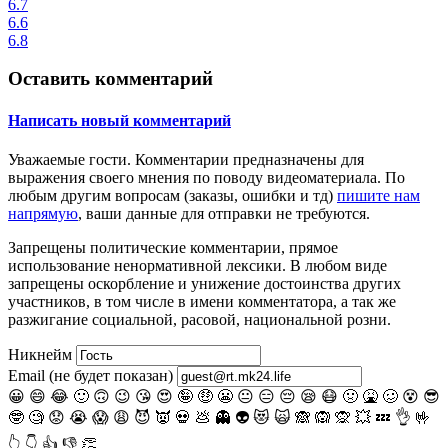
6.7
6.6
6.8
Оставить комментарий
Написать новый комментарий
Уважаемые гости.
Комментарии предназначены для
выражения своего мнения по поводу видеоматериала. По
любым другим вопросам (заказы, ошибки и тд)
пишите нам
напрямую
, ваши данные для отправки не требуются.
Запрещены
политические комментарии
, прямое
использование ненормативной лексики. В любом виде
запрещены оскорбление и унижение достоинства других
участников, в том числе в имени комментатора, а так же
разжигание социальной, расовой, национальной розни.
Никнейм
Email (не будет показан)
😀
😄
😂
🙂
🙃
😉
😘
😍
🤪
🤑
😬
😐
😑
😔
😪
😷
🤢
🤮
🥴
😵
😎
🤓
🧐
😟
😭
😱
😩
😈
👿
💀
💩
👻
👽
😻
🙀
🙈
🙉
🙊
💥
💤
👌
🤟
👆
👇
👍
👎
👏