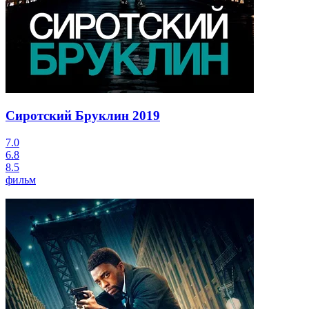
Сиротский Бруклин
2019
7.0
6.8
8.5
фильм