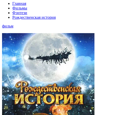
Главная
Фильмы
Фэнтези
Рождественская история
фильм