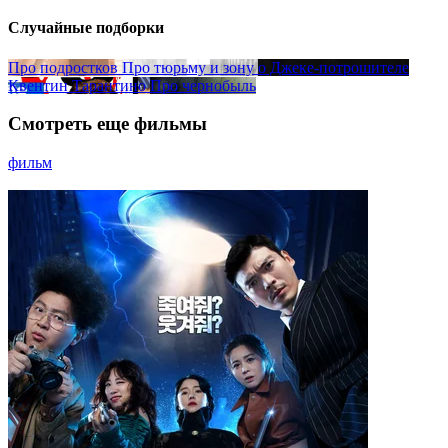
Случайные подборки
Про подростков
Про тюрьму и зону
о Джеке-потрошителе
Квентин Тарантино
Про чернобыль
Смотреть еще фильмы
фильм