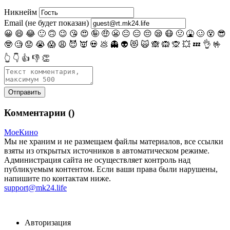
Никнейм
Email (не будет показан)
😀
😄
😂
🙂
🙃
😉
😘
😍
🤪
🤑
😬
😐
😑
😔
😪
😷
🤢
🤮
🥴
😵
😎
🤓
🧐
😟
😭
😱
😩
😈
👿
💀
💩
👻
👽
😻
🙀
🙈
🙉
🙊
💥
💤
👌
🤟
👆
👇
👍
👎
👏
Комментарии (
)
МоеКино
Мы не храним и не размещаем файлы материалов, все ссылки
взяты из открытых источников в автоматическом режиме.
Администрация сайта не осуществляет контроль над
публикуемым контентом. Если ваши права были нарушены,
напишите по контактам ниже.
support@mk24.life
Авторизация