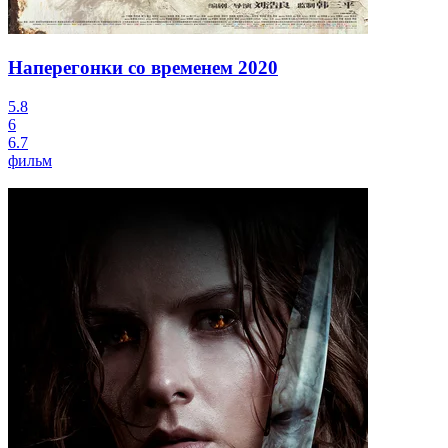
Наперегонки со временем
2020
5.8
6
6.7
фильм