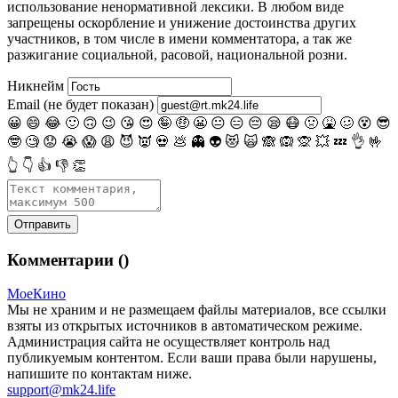
использование ненормативной лексики. В любом виде
запрещены оскорбление и унижение достоинства других
участников, в том числе в имени комментатора, а так же
разжигание социальной, расовой, национальной розни.
Никнейм
Email (не будет показан)
😀
😄
😂
🙂
🙃
😉
😘
😍
🤪
🤑
😬
😐
😑
😔
😪
😷
🤢
🤮
🥴
😵
😎
🤓
🧐
😟
😭
😱
😩
😈
👿
💀
💩
👻
👽
😻
🙀
🙈
🙉
🙊
💥
💤
👌
🤟
👆
👇
👍
👎
👏
Комментарии (
)
МоеКино
Мы не храним и не размещаем файлы материалов, все ссылки
взяты из открытых источников в автоматическом режиме.
Администрация сайта не осуществляет контроль над
публикуемым контентом. Если ваши права были нарушены,
напишите по контактам ниже.
support@mk24.life