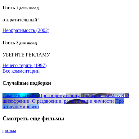
Гость
1 день назад
отвратительный!
Необратимость (2002)
Гость
2 дня назад
УБЕРИТЕ РЕКЛАМУ
Нечего терять (1997)
Все комментарии
Случайные подборки
Самые кассовые
Про тюрьму и зону
По комиксам Marvel
О
шизофрении. О раздвоении, расщеплении личности
Про
вторую мировую
Смотреть еще фильмы
фильм