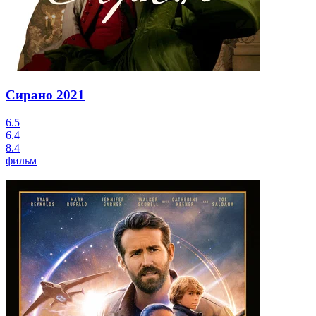
Сирано
2021
6.5
6.4
8.4
фильм