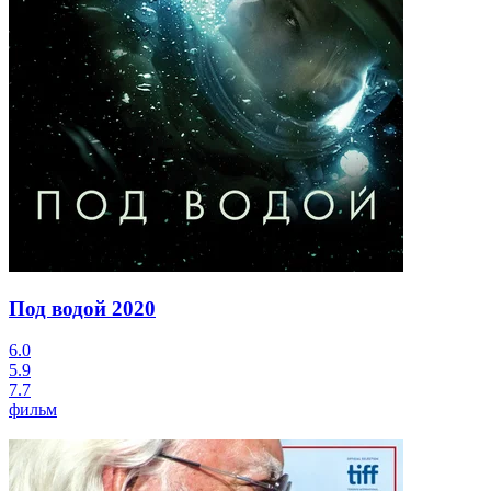
Под водой
2020
6.0
5.9
7.7
фильм