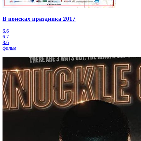
В поисках праздника
2017
6.6
6.7
8.6
фильм