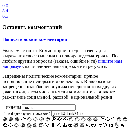
0.0
8.4
6.5
Оставить комментарий
Написать новый комментарий
Уважаемые гости.
Комментарии предназначены для
выражения своего мнения по поводу видеоматериала. По
любым другим вопросам (заказы, ошибки и тд)
пишите нам
напрямую
, ваши данные для отправки не требуются.
Запрещены
политические комментарии
, прямое
использование ненормативной лексики. В любом виде
запрещены оскорбление и унижение достоинства других
участников, в том числе в имени комментатора, а так же
разжигание социальной, расовой, национальной розни.
Никнейм
Email (не будет показан)
😀
😄
😂
🙂
🙃
😉
😘
😍
🤪
🤑
😬
😐
😑
😔
😪
😷
🤢
🤮
🥴
😵
😎
🤓
🧐
😟
😭
😱
😩
😈
👿
💀
💩
👻
👽
😻
🙀
🙈
🙉
🙊
💥
💤
👌
🤟