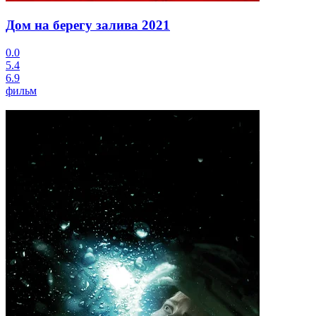
Дом на берегу залива
2021
0.0
5.4
6.9
фильм