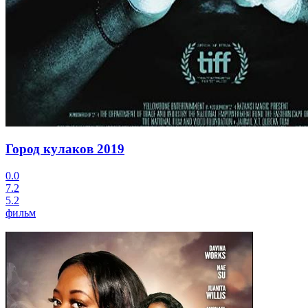
Город кулаков
2019
0.0
7.2
5.2
фильм