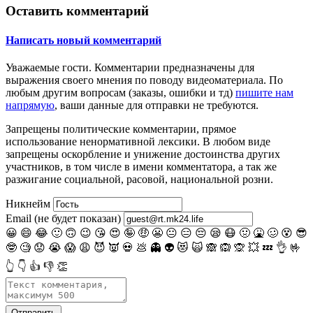
Оставить комментарий
Написать новый комментарий
Уважаемые гости.
Комментарии предназначены для
выражения своего мнения по поводу видеоматериала. По
любым другим вопросам (заказы, ошибки и тд)
пишите нам
напрямую
, ваши данные для отправки не требуются.
Запрещены
политические комментарии
, прямое
использование ненормативной лексики. В любом виде
запрещены оскорбление и унижение достоинства других
участников, в том числе в имени комментатора, а так же
разжигание социальной, расовой, национальной розни.
Никнейм
Email (не будет показан)
😀
😄
😂
🙂
🙃
😉
😘
😍
🤪
🤑
😬
😐
😑
😔
😪
😷
🤢
🤮
🥴
😵
😎
🤓
🧐
😟
😭
😱
😩
😈
👿
💀
💩
👻
👽
😻
🙀
🙈
🙉
🙊
💥
💤
👌
🤟
👆
👇
👍
👎
👏