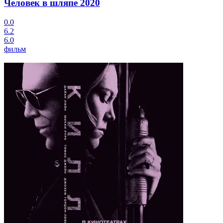
Человек в шляпе
2020
0.0
6.2
6.0
фильм