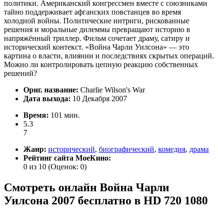
политики. Американский конгрессмен вместе с союзниками
тайно поддерживает афганских повстанцев во время
холодной войны. Политические интриги, рискованные
решения и моральные дилеммы превращают историю в
напряжённый триллер. Фильм сочетает драму, сатиру и
исторический контекст. «Война Чарли Уилсона» — это
картина о власти, влиянии и последствиях скрытых операций.
Можно ли контролировать цепную реакцию собственных
решений?
Ориг. название:
Charlie Wilson's War
Дата выхода:
10 Декабря 2007
Время:
101 мин.
5.3
7
Жанр:
исторический
,
биографический
,
комедия
,
драма
Рейтинг сайта МоеКино:
0 из 10
(Оценок:
0
)
Смотреть онлайн Война Чарли
Уилсона 2007 бесплатно в HD 720 1080