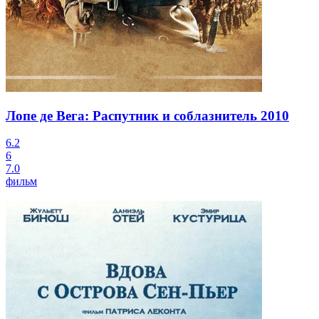
Лопе де Вега: Распутник и соблазнитель
2010
6.2
6
7.0
фильм