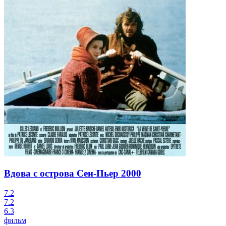
Вдова с острова Сен-Пьер
2000
7.2
7.2
6.3
фильм