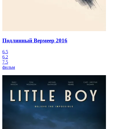
Подлинный Вермеер
2016
6.5
6.2
7.5
фильм