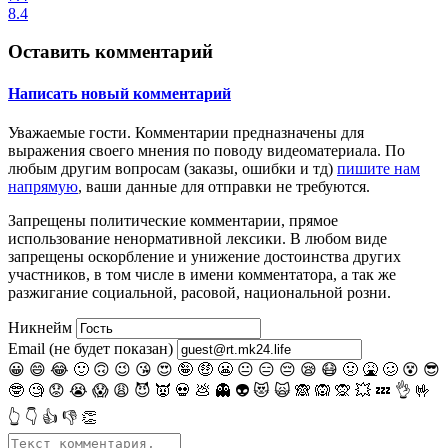
8.4
Оставить комментарий
Написать новый комментарий
Уважаемые гости.
Комментарии предназначены для
выражения своего мнения по поводу видеоматериала. По
любым другим вопросам (заказы, ошибки и тд)
пишите нам
напрямую
, ваши данные для отправки не требуются.
Запрещены
политические комментарии
, прямое
использование ненормативной лексики. В любом виде
запрещены оскорбление и унижение достоинства других
участников, в том числе в имени комментатора, а так же
разжигание социальной, расовой, национальной розни.
Никнейм
Email (не будет показан)
😀
😄
😂
🙂
🙃
😉
😘
😍
🤪
🤑
😬
😐
😑
😔
😪
😷
🤢
🤮
🥴
😵
😎
🤓
🧐
😟
😭
😱
😩
😈
👿
💀
💩
👻
👽
😻
🙀
🙈
🙉
🙊
💥
💤
👌
🤟
👆
👇
👍
👎
👏