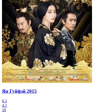
Ян Гуйфэй
2015
6.1
4.1
10