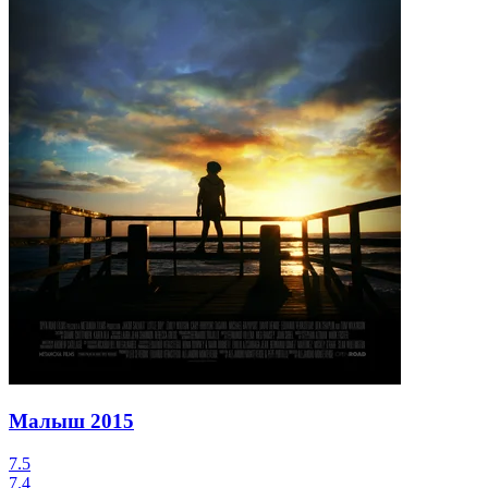
Малыш
2015
7.5
7.4