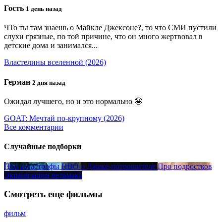
Гость
1 день назад
ЧТо ты там знаешь о Майкле Джексоне?, то что СМИ пустили
слухи грязные, по той причине, что он много жертвовал в
детские дома и занимался...
Властелины вселенной (2026)
Герман
2 дня назад
Ожидал лучшего, но и это нормально 🤪
GOAT: Мечтай по-крупному (2026)
Все комментарии
Случайные подборки
Про катастрофы
HBO
о Джеке-потрошителе
Про подростков
Экранизации ведьмака
Смотреть еще фильмы
фильм