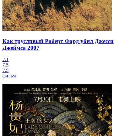
Как трусливый Роберт Форд убил Джесси
Джеймса
2007
7.1
7.5
7.5
фильм