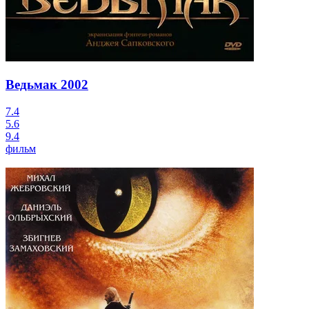
Ведьмак
2002
7.4
5.6
9.4
фильм