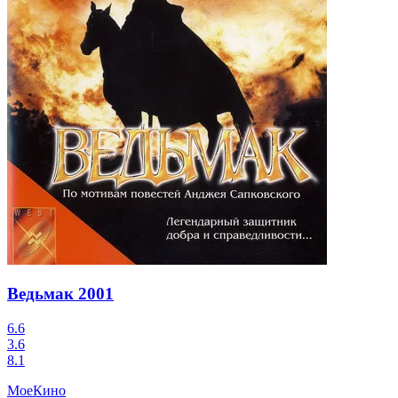
Ведьмак
2001
6.6
3.6
8.1
МоеКино