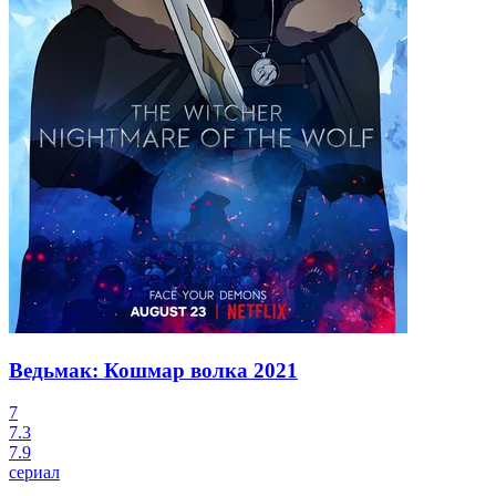
Ведьмак: Кошмар волка
2021
7
7.3
7.9
сериал