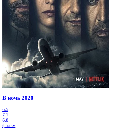
В ночь
2020
6.5
7.1
6.8
фильм