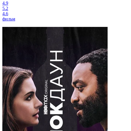
4.9
5.2
4.6
фильм