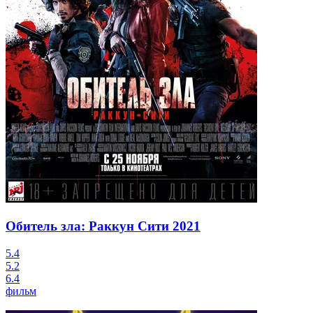
Обитель зла: Раккун Сити
2021
5.4
5.2
6.4
фильм