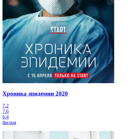
Хроника эпидемии
2020
7.2
7.6
6.4
фильм