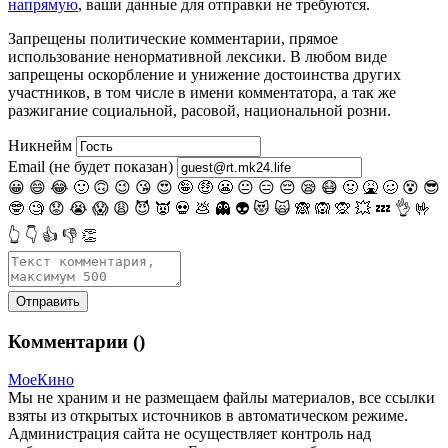
напрямую
, ваши данные для отправки не требуются.
Запрещены
политические комментарии
, прямое
использование ненормативной лексики. В любом виде
запрещены оскорбление и унижение достоинства других
участников, в том числе в имени комментатора, а так же
разжигание социальной, расовой, национальной розни.
Никнейм
Email (не будет показан)
😀
😄
😂
🙂
🙃
😉
😘
😍
🤪
🤑
😬
😐
😑
😔
😪
😷
🤢
🤮
🥴
😵
😎
🤓
🧐
😟
😭
😱
😩
😈
👿
💀
💩
👻
👽
😻
🙀
🙈
🙉
🙊
💥
💤
👌
🤟
👆
👇
👍
👎
👏
Комментарии (
)
МоеКино
Мы не храним и не размещаем файлы материалов, все ссылки
взяты из открытых источников в автоматическом режиме.
Администрация сайта не осуществляет контроль над