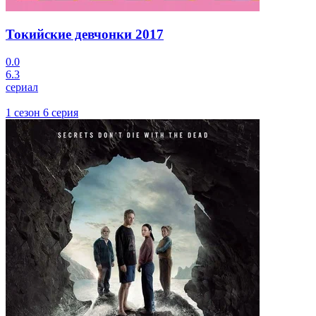
Токийские девчонки
2017
0.0
6.3
сериал
1 сезон 6 серия