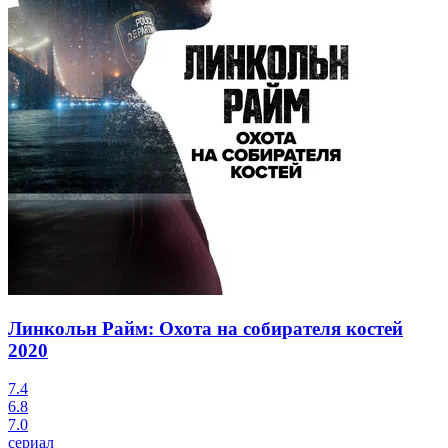
Линкольн Райм: Охота на собирателя костей
2020
7.4
6.8
7.0
сериал