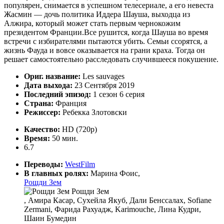
популярен, снимается в успешном телесериале, а его невеста
Жасмин — дочь политика Иддера Шауша, выходца из
Алжира, который может стать первым чернокожим
президентом Франции.Все рушится, когда Шауша во время
встречи с избирателями пытаются убить. Семьи ссорятся, а
жизнь Фауда и вовсе оказывается на грани краха. Тогда он
решает самостоятельно расследовать случившееся покушение.
Ориг. название:
Les sauvages
Дата выхода:
23 Сентября 2019
Последний эпизод:
1 сезон 6 серия
Страна:
Франция
Режиссер:
Ребекка Злотовски
Качество:
HD (720p)
Время:
50 мин.
6.7
Переводы:
WestFilm
В главных ролях:
Марина Фоис,
Рошди Зем
Рошди Зем
, Амира Касар, Сухейла Якуб, Дали Бенссалах, Sofiane
Zermani, Фарида Рахуадж, Karimouche, Лина Кудри,
Шаин Бумедин