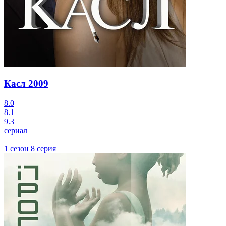
Касл
2009
8.0
8.1
9.3
сериал
1 сезон 8 серия