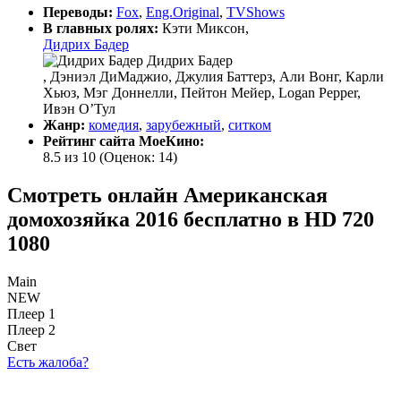
Переводы:
Fox
,
Eng.Original
,
TVShows
В главных ролях:
Кэти Миксон,
Дидрих Бадер
Дидрих Бадер
, Дэниэл ДиМаджио, Джулия Баттерз, Али Вонг, Карли
Хьюз, Мэг Доннелли, Пейтон Мейер, Logan Pepper,
Ивэн О’Тул
Жанр:
комедия
,
зарубежный
,
ситком
Рейтинг сайта МоеКино:
8.5 из 10
(Оценок:
14
)
Смотреть онлайн Американская
домохозяйка 2016 бесплатно в HD 720
1080
Main
NEW
Плеер 1
Плеер 2
Свет
Есть жалоба?