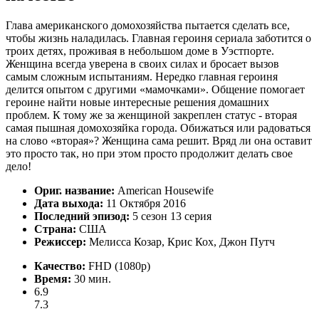
Глава американского домохозяйства пытается сделать все,
чтобы жизнь наладилась. Главная героиня сериала заботится о
троих детях, проживая в небольшом доме в Уэстпорте.
Женщина всегда уверена в своих силах и бросает вызов
самым сложным испытаниям. Нередко главная героиня
делится опытом с другими «мамочками». Общение помогает
героине найти новые интересные решения домашних
проблем. К тому же за женщиной закреплен статус - вторая
самая пышная домохозяйка города. Обижаться или радоваться
на слово «вторая»? Женщина сама решит. Вряд ли она оставит
это просто так, но при этом просто продолжит делать свое
дело!
Ориг. название:
American Housewife
Дата выхода:
11 Октября 2016
Последний эпизод:
5 сезон 13 серия
Страна:
США
Режиссер:
Мелисса Козар, Крис Кох, Джон Путч
Качество:
FHD (1080p)
Время:
30 мин.
6.9
7.3