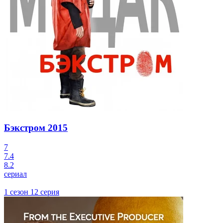
Бэкстром
2015
7
7.4
8.2
сериал
1 сезон 12 серия