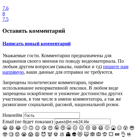
7.6
8
7.5
Оставить комментарий
Написать новый комментарий
Уважаемые гости.
Комментарии предназначены для
выражения своего мнения по поводу видеоматериала. По
любым другим вопросам (заказы, ошибки и тд)
пишите нам
напрямую
, ваши данные для отправки не требуются.
Запрещены
политические комментарии
, прямое
использование ненормативной лексики. В любом виде
запрещены оскорбление и унижение достоинства других
участников, в том числе в имени комментатора, а так же
разжигание социальной, расовой, национальной розни.
Никнейм
Email (не будет показан)
😀
😄
😂
🙂
🙃
😉
😘
😍
🤪
🤑
😬
😐
😑
😔
😪
😷
🤢
🤮
🥴
😵
😎
🤓
🧐
😟
😭
😱
😩
😈
👿
💀
💩
👻
👽
😻
🙀
🙈
🙉
🙊
💥
💤
👌
🤟