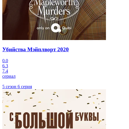
Убийства Мэйплворт
2020
0.0
6.3
7.4
сериал
5 сезон 6 серия