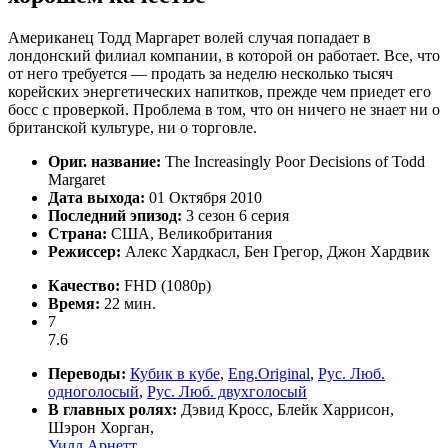
Американец Тодд Маргарет волей случая попадает в
лондонский филиал компании, в которой он работает. Все, что
от него требуется — продать за неделю несколько тысяч
корейских энергетических напитков, прежде чем приедет его
босс с проверкой. Проблема в том, что он ничего не знает ни о
британской культуре, ни о торговле.
Ориг. название:
The Increasingly Poor Decisions of Todd
Margaret
Дата выхода:
01 Октября 2010
Последний эпизод:
3 сезон 6 серия
Страна:
США, Великобритания
Режиссер:
Алекс Хардкасл, Бен Грегор, Джон Хардвик
Качество:
FHD (1080p)
Время:
22 мин.
7
7.6
Переводы:
Кубик в кубе
,
Eng.Original
,
Рус. Люб.
одноголосый
,
Рус. Люб. двухголосый
В главных ролях:
Дэвид Кросс, Блейк Харрисон,
Шэрон Хорган,
Уилл Арнетт