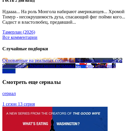
Гость
2 дня назад
Ндаааа... На роль Монгола набирают американцев... Хромой
Тимур - несокрушимость духа, спасающий фиг пойми кого...
Садист и властолюбец, предавший...
Тамерлан (2026)
Все комментарии
Случайные подборки
Основанные на реальных событиях
Про хакеров, кодеров и
взломщиков
Экранизации ведьмака
Квентин Тарантино
Disney
Смотреть еще сериалы
сериал
1 сезон 13 серия