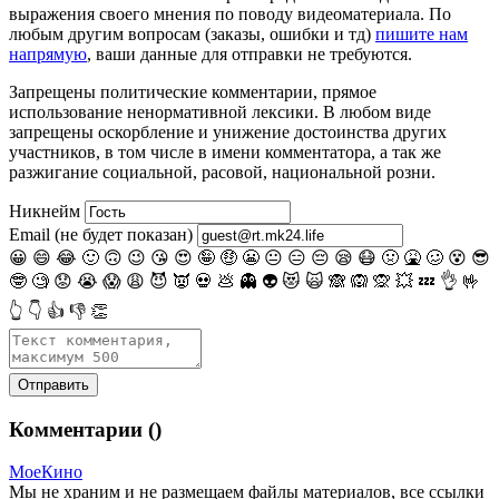
выражения своего мнения по поводу видеоматериала. По
любым другим вопросам (заказы, ошибки и тд)
пишите нам
напрямую
, ваши данные для отправки не требуются.
Запрещены
политические комментарии
, прямое
использование ненормативной лексики. В любом виде
запрещены оскорбление и унижение достоинства других
участников, в том числе в имени комментатора, а так же
разжигание социальной, расовой, национальной розни.
Никнейм
Email (не будет показан)
😀
😄
😂
🙂
🙃
😉
😘
😍
🤪
🤑
😬
😐
😑
😔
😪
😷
🤢
🤮
🥴
😵
😎
🤓
🧐
😟
😭
😱
😩
😈
👿
💀
💩
👻
👽
😻
🙀
🙈
🙉
🙊
💥
💤
👌
🤟
👆
👇
👍
👎
👏
Комментарии (
)
МоеКино
Мы не храним и не размещаем файлы материалов, все ссылки