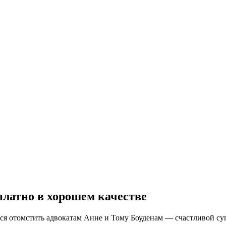
платно в хорошем качестве
я отомстить адвокатам Анне и Тому Боуденам — счастливой супр