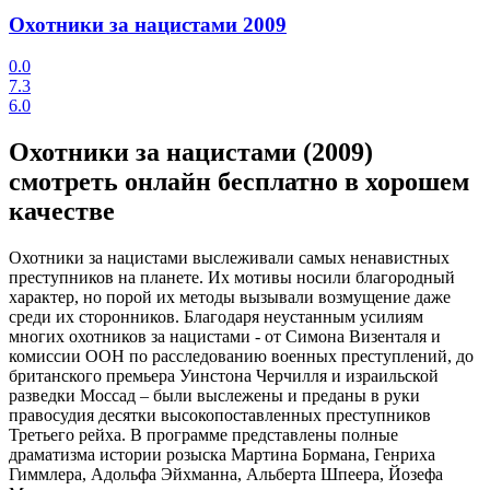
Охотники за нацистами
2009
0.0
7.3
6.0
Охотники за нацистами (2009)
смотреть онлайн бесплатно в хорошем
качестве
Охотники за нацистами выслеживали самых ненавистных
преступников на планете. Их мотивы носили благородный
характер, но порой их методы вызывали возмущение даже
среди их сторонников. Благодаря неустанным усилиям
многих охотников за нацистами - от Симона Визенталя и
комиссии ООН по расследованию военных преступлений, до
британского премьера Уинстона Черчилля и израильской
разведки Моссад – были выслежены и преданы в руки
правосудия десятки высокопоставленных преступников
Третьего рейха. В программе представлены полные
драматизма истории розыска Мартина Бормана, Генриха
Гиммлера, Адольфа Эйхманна, Альберта Шпеера, Йозефа