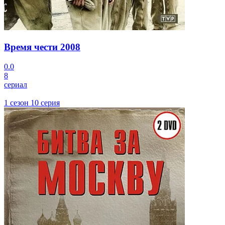
Время чести
2008
0.0
8
сериал
1 сезон 10 серия