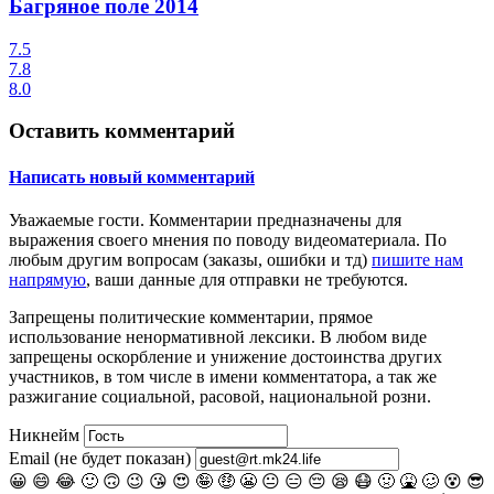
Багряное поле
2014
7.5
7.8
8.0
Оставить комментарий
Написать новый комментарий
Уважаемые гости.
Комментарии предназначены для
выражения своего мнения по поводу видеоматериала. По
любым другим вопросам (заказы, ошибки и тд)
пишите нам
напрямую
, ваши данные для отправки не требуются.
Запрещены
политические комментарии
, прямое
использование ненормативной лексики. В любом виде
запрещены оскорбление и унижение достоинства других
участников, в том числе в имени комментатора, а так же
разжигание социальной, расовой, национальной розни.
Никнейм
Email (не будет показан)
😀
😄
😂
🙂
🙃
😉
😘
😍
🤪
🤑
😬
😐
😑
😔
😪
😷
🤢
🤮
🥴
😵
😎