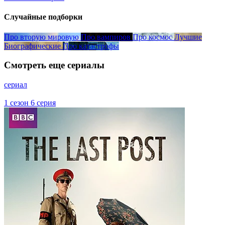
Случайные подборки
Про вторую мировую
Про вампиров
Про космос
Лучшие
Биографические
Про катастрофы
Смотреть еще сериалы
сериал
1 сезон 6 серия