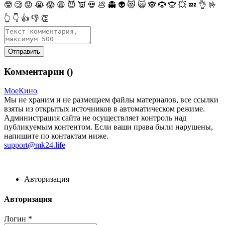
🤓
🧐
😟
😭
😱
😩
😈
👿
💀
💩
👻
👽
😻
🙀
🙈
🙉
🙊
💥
💤
👌
🤟
👆
👇
👍
👎
👏
Комментарии (
)
МоеКино
Мы не храним и не размещаем файлы материалов, все ссылки
взяты из открытых источников в автоматическом режиме.
Администрация сайта не осуществляет контроль над
публикуемым контентом. Если ваши права были нарушены,
напишите по контактам ниже.
support@mk24.life
Авторизация
Авторизация
Логин
*