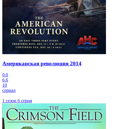
Американская революция
2014
0.0
6.6
10
сериал
1 сезон 6 серия