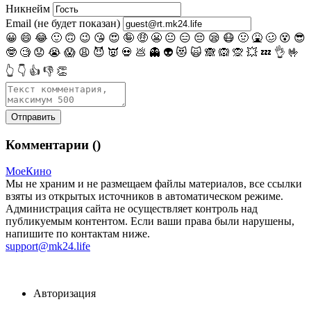
Никнейм
Email (не будет показан)
😀
😄
😂
🙂
🙃
😉
😘
😍
🤪
🤑
😬
😐
😑
😔
😪
😷
🤢
🤮
🥴
😵
😎
🤓
🧐
😟
😭
😱
😩
😈
👿
💀
💩
👻
👽
😻
🙀
🙈
🙉
🙊
💥
💤
👌
🤟
👆
👇
👍
👎
👏
Комментарии (
)
МоеКино
Мы не храним и не размещаем файлы материалов, все ссылки
взяты из открытых источников в автоматическом режиме.
Администрация сайта не осуществляет контроль над
публикуемым контентом. Если ваши права были нарушены,
напишите по контактам ниже.
support@mk24.life
Авторизация