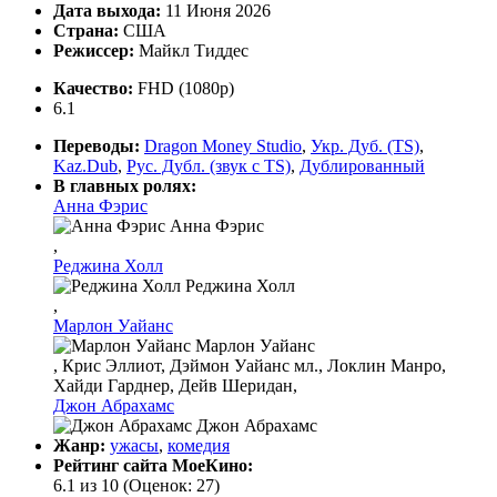
Дата выхода:
11 Июня 2026
Страна:
США
Режиссер:
Майкл Тиддес
Качество:
FHD (1080p)
6.1
Переводы:
Dragon Money Studio
,
Укр. Дуб. (TS)
,
Kaz.Dub
,
Рус. Дубл. (звук с TS)
,
Дублированный
В главных ролях:
Анна Фэрис
Анна Фэрис
,
Реджина Холл
Реджина Холл
,
Марлон Уайанс
Марлон Уайанс
, Крис Эллиот, Дэймон Уайанс мл., Локлин Манро,
Хайди Гарднер, Дейв Шеридан,
Джон Абрахамс
Джон Абрахамс
Жанр:
ужасы
,
комедия
Рейтинг сайта МоеКино:
6.1 из 10
(Оценок:
27
)