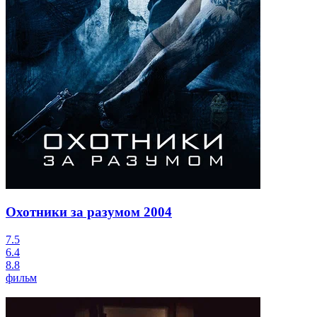
Охотники за разумом
2004
7.5
6.4
8.8
фильм