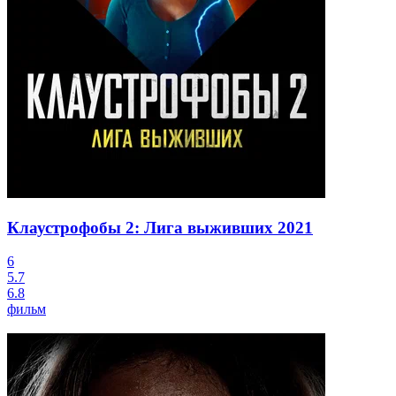
Клаустрофобы 2: Лига выживших
2021
6
5.7
6.8
фильм