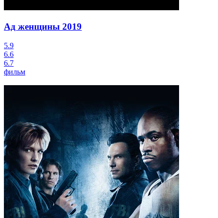
Ад женщины
2019
5.9
6.6
6.7
фильм